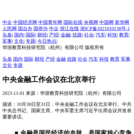
中企
中国经济网
中国青年网
国际在线
央视网
中国网
新华网
人民网
国台办
国侨办
中企
浙江在线
浙ICP备2021010138号-1
头条
|
国内
|
国际
|
财经
|
产经
|
金融
|
丝路
|
社会
|
汽车
|
科技
|
教育
|
军事
|
文化
|
专题
|
今日热点
|
华浙教育科技研究院（杭州）有限公司 版权所有
头条
国内
国际
财经
产经
金融
丝路
社会
汽车
科技
教育
军事
文化
专题
中央金融工作会议在北京举行
2023-11-01 来源：华浙教育科技研究院（杭州）有限公司
描述：10月30日至31日，中央金融工作会议在北京举行。中共
中央总书记、国家主席、中央军委主席习近平出席会议并发表
重要讲话。
■ 金融是国民经济的血脉，是国家核心竞争