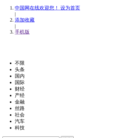
中国网在线欢迎您！ 设为首页
|
添加收藏
|
手机版
不限
头条
国内
国际
财经
产经
金融
丝路
社会
汽车
科技