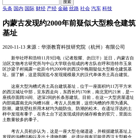
头条
国内
国际
财经
产经
金融
丝路
社会
汽车
科技
内蒙古发现约2000年前疑似大型粮仓建筑
基址
2020-11-13 来源：华浙教育科技研究院（杭州）有限公司
新华社呼和浩特11月9日电（记者殷耀、勿日汗）近日，内蒙古自
治区文物考古研究所与中山大学联合组成的考古队在呼和浩特市玉泉
区沙梁子村揭露一处距今约2000年的西汉中晚期疑似大型粮仓建筑基
址。据了解，这是我国迄今发现规模最大的汉代单体夯土高台建筑。
这座大型沟槽式夯土高台建筑基址，位于一座面积约11万平方米
的西汉城址中部，呈东西走向，东西长约170米，南北宽约21米，是一
座残存面阔16间、进深2间的长条形建筑。目前，在这一大型房屋遗址
内部揭露南北向沟槽16座，考古人员推测，这些沟槽的作用为通风、
防潮。建筑壁柱所用木材均为能防虫、防潮的松木。在遗址浮选的土
样中发现有黍子，在夯土台下还发现成排的储存粮食的窖穴，里面出
土数量较多的黍子。
考古人员初步认为，这是一座大型仓储遗迹，并根据建筑基址上
发现的沟槽结构以及出土遗物判断，此遗址很有可能是西汉大型粮仓