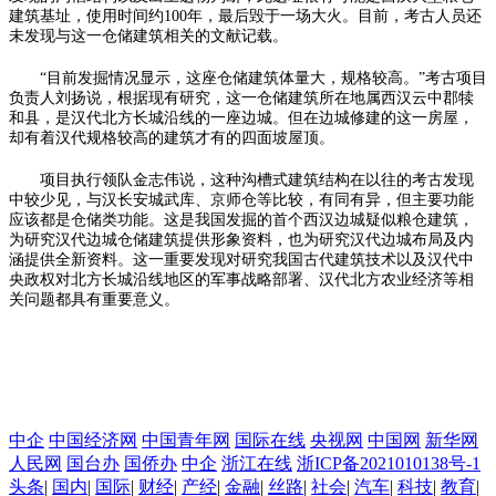
建筑基址，使用时间约100年，最后毁于一场大火。目前，考古人员还
未发现与这一仓储建筑相关的文献记载。
“目前发掘情况显示，这座仓储建筑体量大，规格较高。”考古项目
负责人刘扬说，根据现有研究，这一仓储建筑所在地属西汉云中郡犊
和县，是汉代北方长城沿线的一座边城。但在边城修建的这一房屋，
却有着汉代规格较高的建筑才有的四面坡屋顶。
项目执行领队金志伟说，这种沟槽式建筑结构在以往的考古发现
中较少见，与汉长安城武库、京师仓等比较，有同有异，但主要功能
应该都是仓储类功能。这是我国发掘的首个西汉边城疑似粮仓建筑，
为研究汉代边城仓储建筑提供形象资料，也为研究汉代边城布局及内
涵提供全新资料。这一重要发现对研究我国古代建筑技术以及汉代中
央政权对北方长城沿线地区的军事战略部署、汉代北方农业经济等相
关问题都具有重要意义。
中企
中国经济网
中国青年网
国际在线
央视网
中国网
新华网
人民网
国台办
国侨办
中企
浙江在线
浙ICP备2021010138号-1
头条
|
国内
|
国际
|
财经
|
产经
|
金融
|
丝路
|
社会
|
汽车
|
科技
|
教育
|