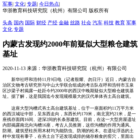
军事
|
文化
|
专题
|
今日热点
|
华浙教育科技研究院（杭州）有限公司 版权所有
头条
国内
国际
财经
产经
金融
丝路
社会
汽车
科技
教育
军事
文化
专题
内蒙古发现约2000年前疑似大型粮仓建筑
基址
2020-11-13 来源：华浙教育科技研究院（杭州）有限公司
新华社呼和浩特11月9日电（记者殷耀、勿日汗）近日，内蒙古自
治区文物考古研究所与中山大学联合组成的考古队在呼和浩特市玉泉
区沙梁子村揭露一处距今约2000年的西汉中晚期疑似大型粮仓建筑基
址。据了解，这是我国迄今发现规模最大的汉代单体夯土高台建筑。
这座大型沟槽式夯土高台建筑基址，位于一座面积约11万平方米
的西汉城址中部，呈东西走向，东西长约170米，南北宽约21米，是一
座残存面阔16间、进深2间的长条形建筑。目前，在这一大型房屋遗址
内部揭露南北向沟槽16座，考古人员推测，这些沟槽的作用为通风、
防潮。建筑壁柱所用木材均为能防虫、防潮的松木。在遗址浮选的土
样中发现有黍子，在夯土台下还发现成排的储存粮食的窖穴，里面出