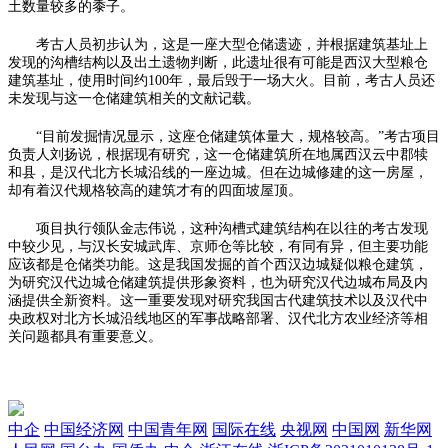
土数量较多的黍子。
考古人员初步认为，这是一座大型仓储遗迹，并根据建筑基址上
发现的沟槽结构以及出土遗物判断，此遗址很有可能是西汉大型粮仓
建筑基址，使用时间约100年，最后毁于一场大火。目前，考古人员还
未发现与这一仓储建筑相关的文献记载。
“目前发掘情况显示，这座仓储建筑体量大，规格较高。”考古项目
负责人刘扬说，根据现有研究，这一仓储建筑所在地属西汉云中郡犊
和县，是汉代北方长城沿线的一座边城。但在边城修建的这一房屋，
却有着汉代规格较高的建筑才有的四面坡屋顶。
项目执行领队金志伟说，这种沟槽式建筑结构在以往的考古发现
中较少见，与汉长安城武库、京师仓等比较，有同有异，但主要功能
应该都是仓储类功能。这是我国发掘的首个西汉边城疑似粮仓建筑，
为研究汉代边城仓储建筑提供形象资料，也为研究汉代边城布局及内
涵提供全新资料。这一重要发现对研究我国古代建筑技术以及汉代中
央政权对北方长城沿线地区的军事战略部署、汉代北方农业经济等相
关问题都具有重要意义。
中企
中国经济网
中国青年网
国际在线
央视网
中国网
新华网